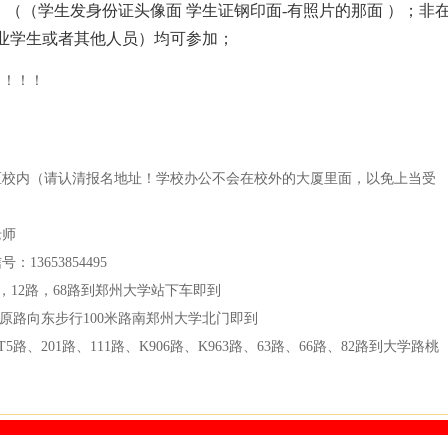
（（学生发身份证头像面 学生证钢印面-有照片的那面 ）；非
业学生或者其他人员）均可参加；
！！！！
区校内（请认清报名地址！学校办公不会在校外的大厦里面，以免上当受
老师
号：13653854495
路，12路，68路到郑州大学站下车即到
中原路向东步行100米路南郑州大学北门即到
路、201路、111路、K906路、K963路、63路、66路、82路到大学路桃