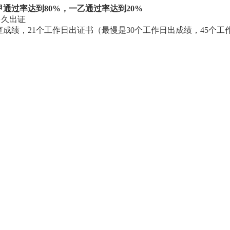
甲通过率达到
80%
，一乙通过率达到
20%
多久出证
查成绩，21个工作日出证书（最慢是30个工作日出成绩，45个工