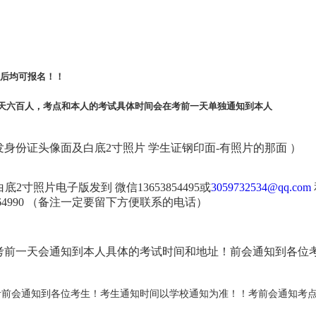
0后均可报名！！
一天六百人，考点和本人的考试具体时间会在考前一天单独通知到本人
发身份证头像面及白底2寸照片 学生证钢印面-有照片的那面 ）
2寸照片电子版发到 微信13653854495或
3059732534@qq.com
896764990 （备注一定要留下方便联系的电话）
考前一天会通知到本人具体的考试时间和地址！前会通知到各位
考前会通知到各位考生！考生通知时间以学校通知为准！！考前会通知考