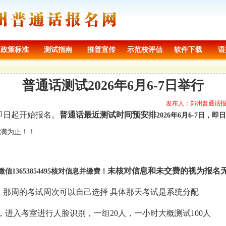
政策标准
测试指南
推普宣传
示范校评估
软件下载
语
普通话测试2026年6月6-7日举行
发布人：郑州普通话报名网 
！即日起开始报名。
普通话最近测试时间预安排
2026年6
月6-7日
，即日
报满为止！！
未核对信息和未交费的视为报名
13653854495核对信息并缴费！
，那周的考试周次可以自己选择 具体那天考试是系统分配
，进入考室进行人脸识别，一组20人，一小时大概测试100人