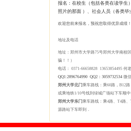
报名：在校生（包括各类在读学生）
照片的那面 ）、社会人员（各类毕
欢迎您前来报名，预祝您取得优异成绩
地址及电话
地址：郑州市大学路75号郑州大学南校
骗！！）
电话： 0371-66658828 13653854495 何
QQ1:2896764990 QQ2：3059732534
微信
郑州大学北门
乘车路线：乘60路，B12
或乘地铁1/10号线到绿城广场站下车顺
郑州大学东门
乘车路线：乘4路、T4路、T5
源路站下车即到．