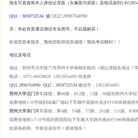
报名可直接将本人身份证背面（头像面为背面）及电话发到13653854
QQ2:2896764990
QQ1：3059732534 或
另：本处有普通话测试专业用书，可自愿购买！
欢迎您前来报名，预祝您取得优异成绩！预祝考试顺利！！
地址及电话
地址：郑州市大学路75号郑州大学南校区校内（请认清报名地址！
电话： 0371-66658828 13653854495 何老师
QQ1:2896764990 QQ2：3059732534
微信号：13653854495
郑州大学北门
乘车路线：乘60路，B12路，12路，68路到郑州大学
或乘地铁1/10号线到绿城广场站下车顺中原路向东步行100米路南
郑州大学东门
乘车路线：乘4路、T4路、T5路、201路、111路、K9
或乘坐地铁1/7/10号线到医院院站下车顺大学路向南步行500米路
欢迎各机构、学校洽谈合作！团体报名！