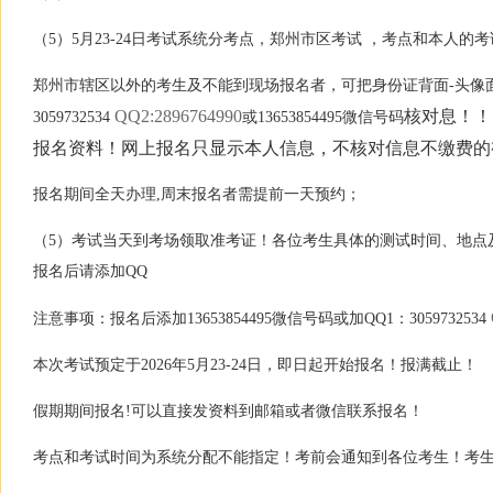
（5）5月23-24日考试系统分考点，郑州市区考试 ，考点和本人
郑州市辖区以外的考生及不能到现场报名者，可把身份证背面-头像面及
QQ2:2896764990
核对息！！！
3059732534
或13653854495微信号码
报名资料！网上报名只显示本人信息，不核对信息不缴费的
报名期间全天办理,周末报名者需提前一天预约；
（5）考试当天到考场领取准考证！各位考生具体的测试时间、地点及顺
报名后请添加QQ
注意事项：报名后添加13653854495微信号码或加QQ1：3059732534
本次考试预定于2026年5月23-24日，即日起开始报名！报满截止！
假期期间报名!可以直接发资料到邮箱或者微信联系报名！
考点和考试时间为系统分配不能指定！考前会通知到各位考生！考