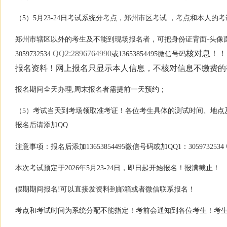
（5）5月23-24日考试系统分考点，郑州市区考试 ，考点和本人
郑州市辖区以外的考生及不能到现场报名者，可把身份证背面-头像面及
QQ2:2896764990
核对息！！！
3059732534
或13653854495微信号码
报名资料！网上报名只显示本人信息，不核对信息不缴费的
报名期间全天办理,周末报名者需提前一天预约；
（5）考试当天到考场领取准考证！各位考生具体的测试时间、地点及顺
报名后请添加QQ
注意事项：报名后添加13653854495微信号码或加QQ1：3059732534
本次考试预定于2026年5月23-24日，即日起开始报名！报满截止！
假期期间报名!可以直接发资料到邮箱或者微信联系报名！
考点和考试时间为系统分配不能指定！考前会通知到各位考生！考