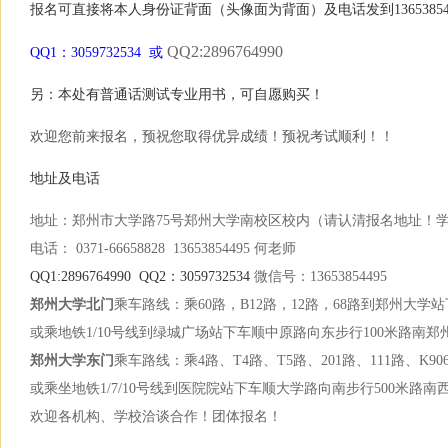
报名可直接将本人身份证背面（头像面为背面）及电话发到13653854
QQ2:2896764990
QQ1：3059732534 或
另：本处有普通话测试专业用书，可自愿购买！
欢迎您前来报名，预祝您取得优异成绩！预祝考试顺利！！
地址及电话
地址：郑州市大学路75号郑州大学南校区校内（请认清报名地址！
电话： 0371-66658828 13653854495 何老师
QQ1:2896764990 QQ2：3059732534
微信号：13653854495
郑州大学北门
乘车路线：乘60路，B12路，12路，68路到郑州大学
或乘地铁1/10号线到绿城广场站下车顺中原路向东步行100米路南
郑州大学东门
乘车路线：乘4路、T4路、T5路、201路、111路、K9
或乘坐地铁1/7/10号线到医院院站下车顺大学路向南步行500米路
欢迎各机构、学校洽谈合作！团体报名！