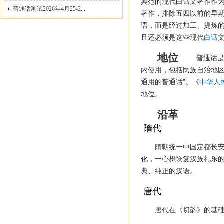
典范的现代白话文著作作为
普通话测试2026年4月25-2...
著作，排除五四以前的早期
语，而是经过加工、提炼
且还必须是这些现代
白话
地位
普通话
内使用，包括民族自治地
通用的普通话”。《
中华人
地位。
沿革
隋代
隋朝统一中国定都长
化，一心想恢复汉族礼乐
典、纯正的汉语。
唐代
唐代在《切韵》的基