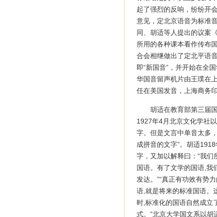
起了强烈的反响，纷纷开会
意见，定北京语音为标准音
同、胡适等人提出的议案《
所用的各种课本看作传布国
合会相继做出了定北平语音
即“新国音”，并开始在全
华国音留声机片由王璞在
任在美国发音，上海商务
胡适在教育部第三届
1927年4月北京文化学
字。但是文言中单音太多
成拼音的文字”。胡适19
字，又加以解释曰：“我们
国语。有了文学的国语,我
发达。”“真正有功效有势
语,就是将来的标准国语。
时,标准化的国语自然成立
式。”北京大学国文系以胡