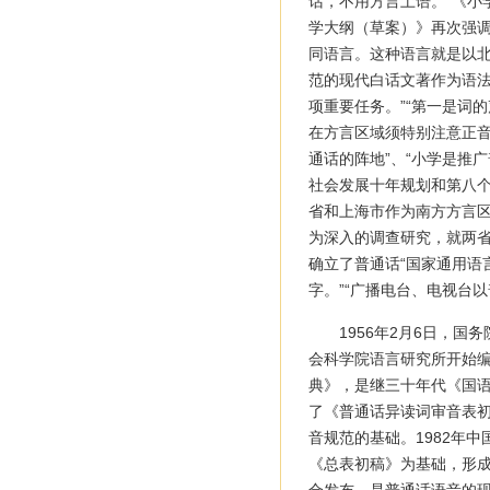
话，不用方言土语。”《小
学大纲（草案）》再次强调
同语言。这种语言就是以
范的现代白话文著作为语
项重要任务。”“第一是词
在方言区域须特别注意正音
通话的阵地”、“小学是推
社会发展十年规划和第八个
省和上海市作为南方方言区
为深入的调查研究，就两省
确立了普通话“国家通用语
字。”“广播电台、电视台
1956年2月6日，
会科学院语言研究所开始编
典》，是继三十年代《国语
了《普通话异读词审音表初
音规范的基础。1982年
《总表初稿》为基础，形