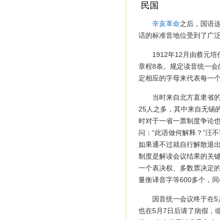
民国
辛亥革命
之后，国语
话的标准音地位受到了广
1912年12月由蔡
章程8条。规定读音统一会
定相应的字母来代表每一
当时来自北方直隶省的
25人之多，其中来自无锡
时对于一省一票制度争论也
问：“此语做何解释？”汪
如果通不过就自行解散退
制度是解读会议结果的关键
一个表决权、多数票决定的
量衡译音字等600多个，
国音统一会议终于在5
也在5月7日后请了病假，