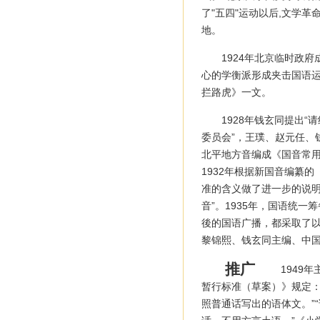
了"五四"运动以后,文学
地。
1924年北京临时政
心的学衡派形成夹击国语
拦路虎》一文。
1928年钱玄同提出
委员会”，王璞、赵元任、
北平地方音编成《国音常用
1932年根据新国音编纂
准的含义做了进一步的说明
音”。1935年，国语统
後的国语广播，都采取了以
黎锦熙、钱玄同主编、中
推广
1949
暂行标准（草案）》规定：
照普通话写出的语体文。”