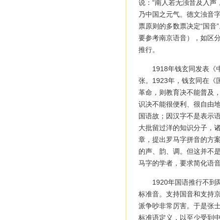
说：“南人若无浊音及入声
乃中国之元气。德文浊音字
票原则的多数票决定“国音
要参考南京语音），如区分
推行。
1918年钱玄同发表
张。1923年，钱玄同在
革命，则教育决不能普及
识决不能很便利、很自由
国语故；因汉字不是表示语
大批留过洋的知识分子，
章，提出罗马字拼音的方案
的声、韵、调。但这并不是
马字的学者，要求简化语音
1920年国语推行不
标准音。支持国音和支持京
派争吵非常厉害。于是张士
标准语定义，以至少受到中