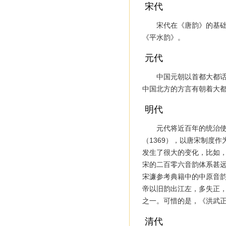
宋代
宋代在《唐韵》的基
《平水韵》。
元代
中国元朝以首都大都
中国北方的方言有朝着大
明代
元代将近百年的统治
（1369），以唐宋制度
发生了很大的变化，比如
宋的二百零六音韵体系甚
宋濂参考典籍中的中原音韵
帝以旧韵出江左，多失正，
之一。可惜的是，《洪武
清代